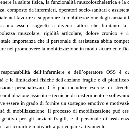
ere la salute fisica, la funzionalità muscoloscheletrica e la qu
nza, composto da infermieri, operatori socio-sanitari e assistent
ale nel favorire e supportare la mobilizzazione degli anziani f
ossono essere soggetti a diversi fattori che limitano la 
ezza muscolare, rigidità articolare, dolore cronico e ri
ntale importanza che il personale di assistenza abbia compet
olare nel promuovere la mobilizzazione in modo sicuro ed effic
responsabilità dell’infermiere e dell’operatore OSS è qu
à e le limitazioni fisiche dell'anziano fragile e di pianifica
azione personalizzati. Ciò può includere esercizi di stretch
deambulazione assistita e tecniche di trasferimento e sollevam
eve essere in grado di fornire un sostegno emotivo e motivazio
ività di mobilizzazione. Il processo di mobilizzazione può ess
gnativo per gli anziani fragili, e il personale di assistenz
i, rassicurarli e motivarli a partecipare attivamente.