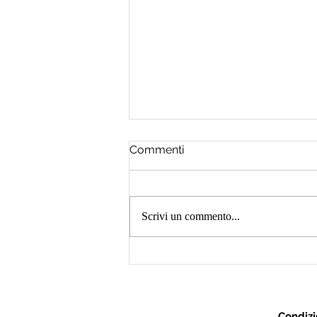
Commenti
Scrivi un commento...
Percorso di Musicoterapia:
un’esperienza musicale per
il benessere emotivo, la
comunicazione e la
Condizi