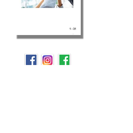
Su di noi
Informazioni
Contatti
ISO 9000
Chi siamo
Link utili
Dove siamo
Siamo Trieste